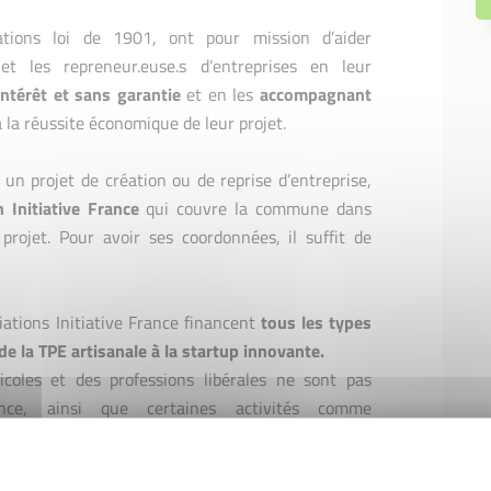
ations loi de 1901, ont pour mission d’aider
 et les repreneur.euse.s d’entreprises en leur
ntérêt et sans garantie
et en les
accompagnant
à la réussite économique de leur projet.
 un projet de création ou de reprise d’entreprise,
n Initiative France
qui couvre la commune dans
projet. Pour avoir ses coordonnées, il suffit de
ciations Initiative France financent
tous les types
 de la TPE artisanale à la startup innovante.
ricoles et des professions libérales ne sont pas
ance, ainsi que certaines activités comme
ple. Contactez l'association la plus proche de chez
e projet.