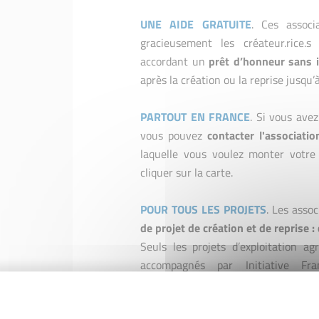
UNE AIDE GRATUITE
. Ces associ
gracieusement les créateur.rice.s
accordant un
prêt d’honneur sans i
après la création ou la reprise jusqu’
PARTOUT EN FRANCE
. Si vous avez
vous pouvez
contacter l'associatio
laquelle vous voulez monter votre 
cliquer sur la carte.
POUR TOUS LES PROJETS
. Les asso
de projet de création et de reprise :
Seuls les projets d’exploitation ag
accompagnés par Initiative Fr
l'intermédiation financière, par exem
vous pour validier l'éligibilité de votr