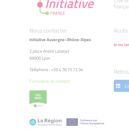
Créé en
françai
Nous contacter
Accès 
Initiative Auvergne–Rhône-Alpes
Je me la
2 place André Latarjet
69000 Lyon
Téléphone : +33 4 78 75 72 34
Retro
Formulaire de contact
Li