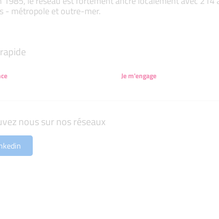
 1985, le réseau est fortement ancré localement avec 214 ass
s - métropole et outre-mer.
rapide
nce
Je m'engage
uvez nous sur nos réseaux
nkedin