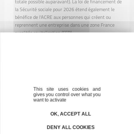
totale possible auparavant). La loi de financement de
la Sécurité sociale pour 2026 étend également le
bénéfice de l'ACRE aux personnes qui créent ou
reprennent une entreprise dans une zone France
ruralités revitalisation (FFR).
Cotisations sociales
: Le taux global des cotisations
sociales des micro-entrepreneurs BNC (hors CIPAV)
passe à 25,6 % en 2026 (contre 24,6 % en 2025). Cette
hausse permet de financer la retraite complémentaire
des micro-entrepreneurs libéraux.
This site uses cookies and
gives you control over what you
want to activate
Pourboires
: Les pourboires versés aux salariés dont
la rémunération mensuelle est inférieure à 1,6 SMIC
OK, ACCEPT ALL
restent exonérés d'impôts et de cotisations sociales.
Cette mesure, en place depuis 2022, est prolongée en
DENY ALL COOKIES