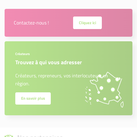
Contactez-nous !
Cliquez ici
Créateurs
Trouvez à qui vous adresser
Créateurs, repreneurs, vos interlocuteurs en
région.
En savoir plus